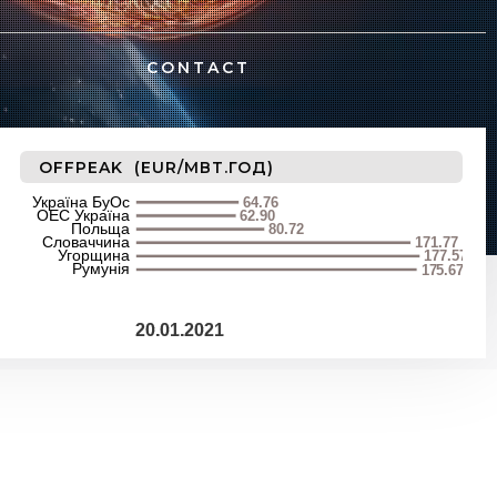
CONTACT
OFFPEAK (EUR/МВТ.ГОД)
Україна БуОс
64.76
ОЕС Україна
62.90
Польща
80.72
Словаччина
171.77
Угорщина
177.57
Румунія
175.67
20.01.2021