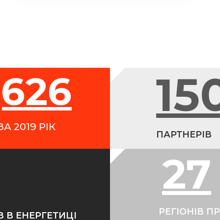
15
,626
А 2019 РІК
ПАРТНЕРІВ
27
РЕГІОНІВ П
 В ЕНЕРГЕТИЦІ