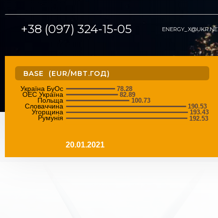
+38 (097) 324-15-05
ENERGY_X@UKR.NE
BASE (EUR/МВТ.ГОД)
Україна БуОс
78.28
ОЕС Україна
82.89
Польща
100.73
Словаччина
190.53
Угорщина
193.43
Румунія
192.53
20.01.2021