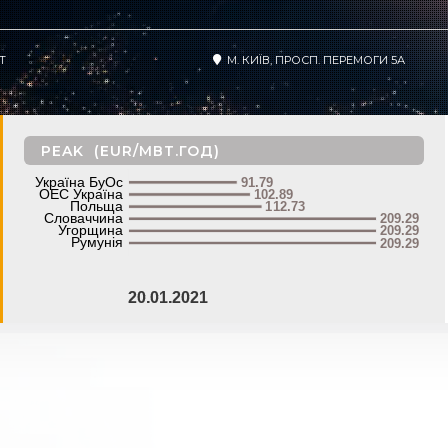
T
М. КИЇВ, ПРОСП. ПЕРЕМОГИ 5А
PEAK (EUR/МВТ.ГОД)
Україна БуОс
91.79
ОЕС Україна
102.89
Польща
112.73
Словаччина
209.29
Угорщина
209.29
Румунія
209.29
20.01.2021