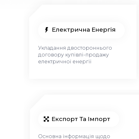
Електрична Енергія
Укладання двостороннього
договору купівлі-продажу
електричної енергії
Експорт Та Імпорт
Основна інформація щодо